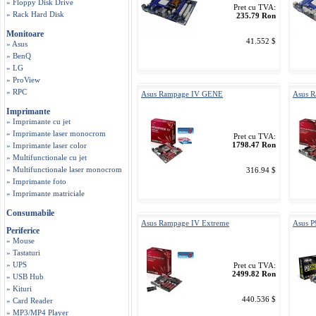
» Floppy Disk Drive
Pret cu TVA:
» Rack Hard Disk
235.79 Ron
Monitoare
41.552 $
» Asus
» BenQ
» LG
» ProView
» RPC
Asus Rampage IV GENE
Asus R
Imprimante
» Imprimante cu jet
» Imprimante laser monocrom
Pret cu TVA:
1798.47 Ron
» Imprimante laser color
» Multifunctionale cu jet
» Multifunctionale laser monocrom
316.94 $
» Imprimante foto
» Imprimante matriciale
Consumabile
Asus Rampage IV Extreme
Asus 
Periferice
» Mouse
» Tastaturi
» UPS
Pret cu TVA:
2499.82 Ron
» USB Hub
» Kituri
440.536 $
» Card Reader
» MP3/MP4 Player