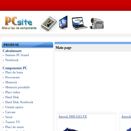
PRODUSE
Main page
Calculatoare
» Sisteme PC brand
» Notebook
Componente PC
» Placi de baza
» Procesoare
» Memorii
» Memorii portabile
» Placi video
» Hard Disk
» Hard Disk Notebook
» Unitati optice
» Carcase
Asrock N68-GS3 FX
Asroc
» Surse
» Tunere TV
» Placi de sunet