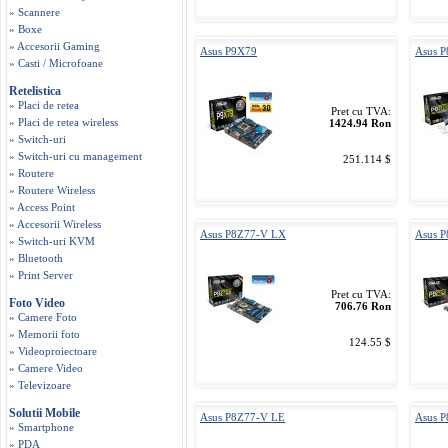
» Scannere
» Boxe
» Accesorii Gaming
Asus P9X79
Asus 
» Casti / Microfoane
Retelistica
» Placi de retea
Pret cu TVA:
» Placi de retea wireless
1424.94 Ron
» Switch-uri
» Switch-uri cu management
251.114 $
» Routere
» Routere Wireless
» Access Point
» Accesorii Wireless
Asus P8Z77-V LX
Asus 
» Switch-uri KVM
» Bluetooth
» Print Server
Pret cu TVA:
Foto Video
706.76 Ron
» Camere Foto
» Memorii foto
124.55 $
» Videoproiectoare
» Camere Video
» Televizoare
Solutii Mobile
Asus P8Z77-V LE
Asus 
» Smartphone
» PDA