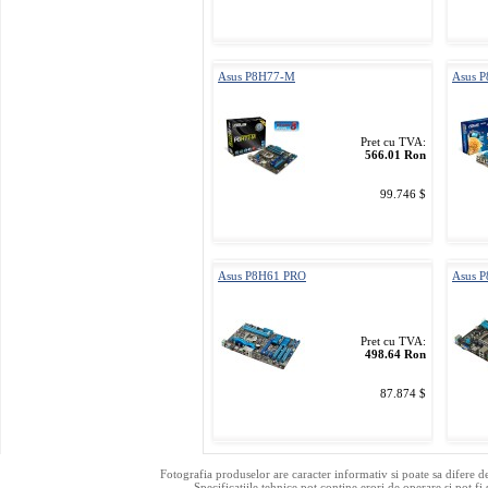
Asus P8H77-M
Asus P
Pret cu TVA:
566.01 Ron
99.746 $
Asus P8H61 PRO
Asus 
Pret cu TVA:
498.64 Ron
87.874 $
Fotografia produselor are caracter informativ si poate sa difere d
Specificatiile tehnice pot contine erori de operare si pot fi