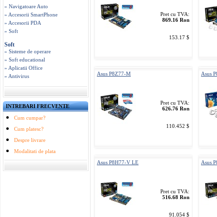
» Navigatoare Auto
Pret cu TVA:
» Accesorii SmartPhone
869.16 Ron
» Accesorii PDA
» Soft
153.17 $
Soft
» Sisteme de operare
» Soft educational
» Aplicatii Office
Asus P8Z77-M
Asus 
» Antivirus
Pret cu TVA:
INTREBARI FRECVENTE
626.76 Ron
Cum cumpar?
110.452 $
Cum platesc?
Despre livrare
Modalitati de plata
Asus P8H77-V LE
Asus 
Pret cu TVA:
516.68 Ron
91.054 $