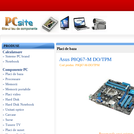
PRODUSE
Placi de baza
Calculatoare
» Sisteme PC brand
Asus P8Q67-M DO/TPM
» Notebook
Cod produs: P8Q67-M-DO/TPM
Componente PC
» Placi de baza
» Procesoare
» Memorii
» Memorii portabile
» Placi video
» Hard Disk
» Hard Disk Notebook
» Unitati optice
» Carcase
» Surse
» Tunere TV
» Placi de sunet
Recomanda unui prieten