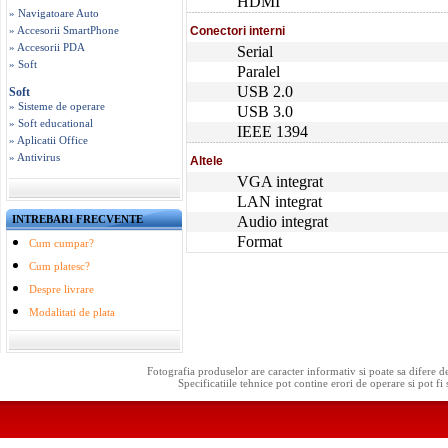
HDMI
» Navigatoare Auto
» Accesorii SmartPhone
Conectori interni
» Accesorii PDA
Serial
» Soft
Paralel
USB 2.0
Soft
» Sisteme de operare
USB 3.0
» Soft educational
IEEE 1394
» Aplicatii Office
» Antivirus
Altele
VGA integrat
LAN integrat
INTREBARI FRECVENTE
Audio integrat
Format
Cum cumpar?
Cum platesc?
Despre livrare
Modalitati de plata
Fotografia produselor are caracter informativ si poate sa difere d
Specificatiile tehnice pot contine erori de operare si pot fi