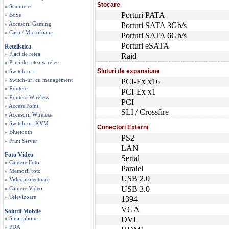
Stocare
» Scannere
Porturi PATA
» Boxe
» Accesorii Gaming
Porturi SATA 3Gb/s
» Casti / Microfoane
Porturi SATA 6Gb/s
Porturi eSATA
Retelistica
» Placi de retea
Raid
» Placi de retea wireless
Sloturi de expansiune
» Switch-uri
» Switch-uri cu management
PCI-Ex x16
» Routere
PCI-Ex x1
» Routere Wireless
PCI
» Access Point
SLI / Crossfire
» Accesorii Wireless
» Switch-uri KVM
Conectori Externi
» Bluetooth
PS2
» Print Server
LAN
Foto Video
Serial
» Camere Foto
Paralel
» Memorii foto
USB 2.0
» Videoproiectoare
USB 3.0
» Camere Video
» Televizoare
1394
VGA
Solutii Mobile
» Smartphone
DVI
» PDA