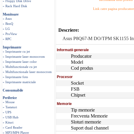
» Floppy Disk Drive
» Rack Hard Disk
Link catre pagina producator
Monitoare
» Asus
» BenQ
» LG
Descriere:
» ProView
Asus P8Q67-M DO/TPM SK1155 Int
» RPC
Imprimante
Informatii generale
» Imprimante cu jet
Producator
» Imprimante laser monocrom
Model
» Imprimante laser color
» Multifunctionale cu jet
Cod produs
» Multifunctionale laser monocrom
Procesor
» Imprimante foto
» Imprimante matriciale
Socket
FSB
Consumabile
Chipset
Periferice
» Mouse
Memorie
» Tastaturi
Tip memorie
» UPS
Frecventa Memorie
» USB Hub
Sloturi memorie
» Kituri
Suport dual channel
» Card Reader
» MP3/MP4 Player