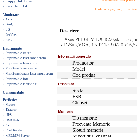
» Floppy Disk Drive
» Rack Hard Disk
Link catre pagina producator
Monitoare
» Asus
» BenQ
» LG
Descriere:
» ProView
Asus P8H61-M LX R2.0,sk .1155 , i
» RPC
x D-Sub,VGA, 1 x PCIe 3.0/2.0 x16,
Imprimante
» Imprimante cu jet
Informatii generale
» Imprimante laser monocrom
Producator
» Imprimante laser color
» Multifunctionale cu jet
Model
» Multifunctionale laser monocrom
Cod produs
» Imprimante foto
» Imprimante matriciale
Procesor
Socket
Consumabile
FSB
Periferice
Chipset
» Mouse
» Tastaturi
Memorie
» UPS
Tip memorie
» USB Hub
Frecventa Memorie
» Kituri
Sloturi memorie
» Card Reader
» MP3/MP4 Player
Suport dual channel