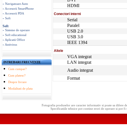
» Navigatoare Auto
HDMI
» Accesorii SmartPhone
» Accesorii PDA
Conectori interni
» Soft
Serial
Paralel
Soft
» Sisteme de operare
USB 2.0
» Soft educational
USB 3.0
» Aplicatii Office
IEEE 1394
» Antivirus
Altele
VGA integrat
LAN integrat
INTREBARI FRECVENTE
Cum cumpar?
Audio integrat
Cum platesc?
Format
Despre livrare
Modalitati de plata
Fotografia produselor are caracter informativ si poate sa difere d
Specificatiile tehnice pot contine erori de operare si pot fi