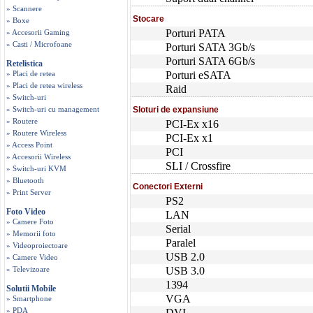
» Scannere
Stocare
» Boxe
Porturi PATA
» Accesorii Gaming
» Casti / Microfoane
Porturi SATA 3Gb/s
Porturi SATA 6Gb/s
Retelistica
» Placi de retea
Porturi eSATA
» Placi de retea wireless
Raid
» Switch-uri
» Switch-uri cu management
Sloturi de expansiune
» Routere
PCI-Ex x16
» Routere Wireless
PCI-Ex x1
» Access Point
PCI
» Accesorii Wireless
SLI / Crossfire
» Switch-uri KVM
» Bluetooth
Conectori Externi
» Print Server
PS2
Foto Video
LAN
» Camere Foto
Serial
» Memorii foto
Paralel
» Videoproiectoare
USB 2.0
» Camere Video
» Televizoare
USB 3.0
1394
Solutii Mobile
VGA
» Smartphone
» PDA
DVI