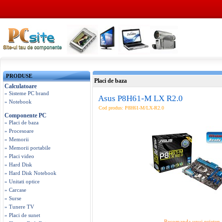
PRODUSE
Placi de baza
Calculatoare
» Sisteme PC brand
Asus P8H61-M LX R2.0
» Notebook
Cod produs: P8H61-M/LX-R2.0
Componente PC
» Placi de baza
» Procesoare
» Memorii
» Memorii portabile
» Placi video
» Hard Disk
» Hard Disk Notebook
» Unitati optice
» Carcase
» Surse
» Tunere TV
» Placi de sunet
Recomanda unui prieten