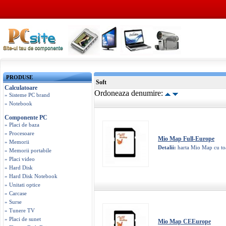
PRODUSE
Soft
Calculatoare
Ordoneaza denumire:
» Sisteme PC brand
» Notebook
Componente PC
» Placi de baza
» Procesoare
Mio Map Full-Europe
» Memorii
Detalii:
harta Mio Map cu to
» Memorii portabile
» Placi video
» Hard Disk
» Hard Disk Notebook
» Unitati optice
» Carcase
» Surse
» Tunere TV
» Placi de sunet
Mio Map CEEurope