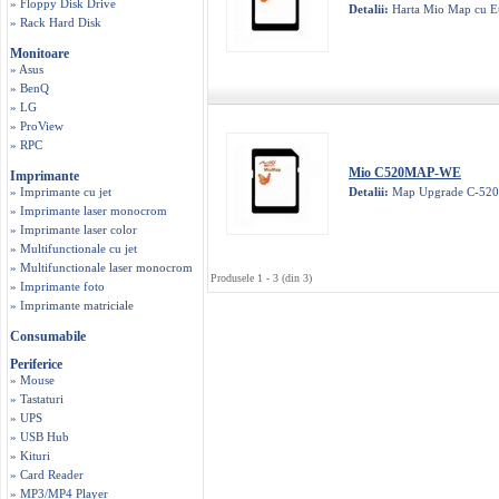
» Floppy Disk Drive
Detalii:
Harta Mio Map cu Eur
» Rack Hard Disk
Monitoare
» Asus
» BenQ
» LG
» ProView
» RPC
Mio C520MAP-WE
Imprimante
» Imprimante cu jet
Detalii:
Map Upgrade C-520 
» Imprimante laser monocrom
» Imprimante laser color
» Multifunctionale cu jet
» Multifunctionale laser monocrom
Produsele 1 - 3 (din 3)
» Imprimante foto
» Imprimante matriciale
Consumabile
Periferice
» Mouse
» Tastaturi
» UPS
» USB Hub
» Kituri
» Card Reader
» MP3/MP4 Player