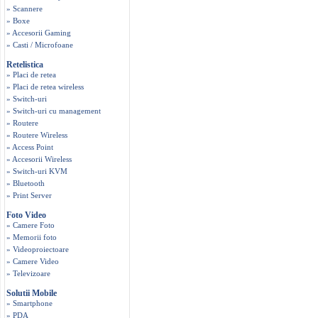
» Scannere
» Boxe
» Accesorii Gaming
» Casti / Microfoane
Retelistica
» Placi de retea
» Placi de retea wireless
» Switch-uri
» Switch-uri cu management
» Routere
» Routere Wireless
» Access Point
» Accesorii Wireless
» Switch-uri KVM
» Bluetooth
» Print Server
Foto Video
» Camere Foto
» Memorii foto
» Videoproiectoare
» Camere Video
» Televizoare
Solutii Mobile
» Smartphone
» PDA