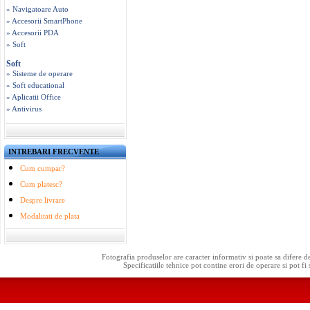
» Navigatoare Auto
» Accesorii SmartPhone
» Accesorii PDA
» Soft
Soft
» Sisteme de operare
» Soft educational
» Aplicatii Office
» Antivirus
INTREBARI FRECVENTE
Cum cumpar?
Cum platesc?
Despre livrare
Modalitati de plata
Fotografia produselor are caracter informativ si poate sa difere d
Specificatiile tehnice pot contine erori de operare si pot fi