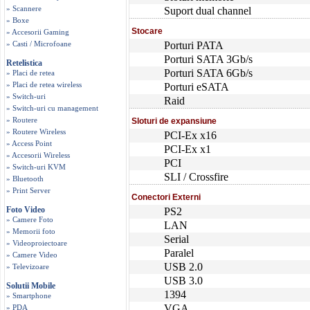
» Scannere
Suport dual channel
» Boxe
Stocare
» Accesorii Gaming
» Casti / Microfoane
Porturi PATA
Porturi SATA 3Gb/s
Retelistica
Porturi SATA 6Gb/s
» Placi de retea
» Placi de retea wireless
Porturi eSATA
» Switch-uri
Raid
» Switch-uri cu management
» Routere
Sloturi de expansiune
» Routere Wireless
PCI-Ex x16
» Access Point
PCI-Ex x1
» Accesorii Wireless
PCI
» Switch-uri KVM
SLI / Crossfire
» Bluetooth
» Print Server
Conectori Externi
Foto Video
PS2
» Camere Foto
LAN
» Memorii foto
Serial
» Videoproiectoare
Paralel
» Camere Video
USB 2.0
» Televizoare
USB 3.0
Solutii Mobile
1394
» Smartphone
VGA
» PDA