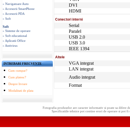
» Navigatoare Auto
DVI
» Accesorii SmartPhone
HDMI
» Accesorii PDA
» Soft
Conectori interni
Serial
Soft
Paralel
» Sisteme de operare
» Soft educational
USB 2.0
» Aplicatii Office
USB 3.0
» Antivirus
IEEE 1394
Altele
VGA integrat
INTREBARI FRECVENTE
LAN integrat
Cum cumpar?
Audio integrat
Cum platesc?
Despre livrare
Format
Modalitati de plata
Fotografia produselor are caracter informativ si poate sa difere d
Specificatiile tehnice pot contine erori de operare si pot fi