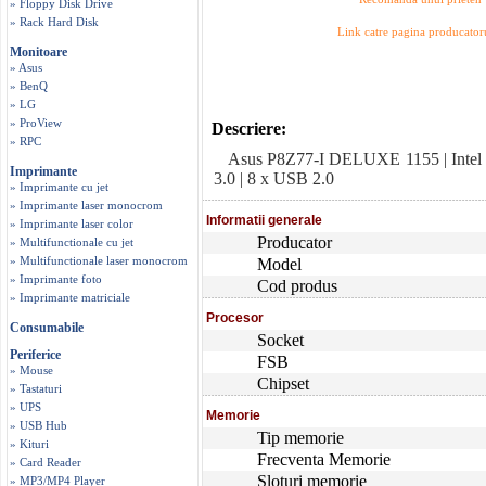
» Floppy Disk Drive
» Rack Hard Disk
Link catre pagina producator
Monitoare
» Asus
» BenQ
» LG
» ProView
Descriere:
» RPC
Asus P8Z77-I DELUXE 1155 | Intel | Z
Imprimante
3.0 | 8 x USB 2.0
» Imprimante cu jet
» Imprimante laser monocrom
Informatii generale
» Imprimante laser color
Producator
» Multifunctionale cu jet
» Multifunctionale laser monocrom
Model
» Imprimante foto
Cod produs
» Imprimante matriciale
Procesor
Consumabile
Socket
Periferice
FSB
» Mouse
Chipset
» Tastaturi
» UPS
Memorie
» USB Hub
Tip memorie
» Kituri
Frecventa Memorie
» Card Reader
Sloturi memorie
» MP3/MP4 Player