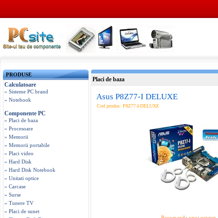
PRODUSE
Placi de baza
Calculatoare
» Sisteme PC brand
Asus P8Z77-I DELUXE
» Notebook
Cod produs: P8Z77-I-DELUXE
Componente PC
» Placi de baza
» Procesoare
» Memorii
» Memorii portabile
» Placi video
» Hard Disk
» Hard Disk Notebook
» Unitati optice
» Carcase
» Surse
» Tunere TV
» Placi de sunet
Recomanda unui prieten