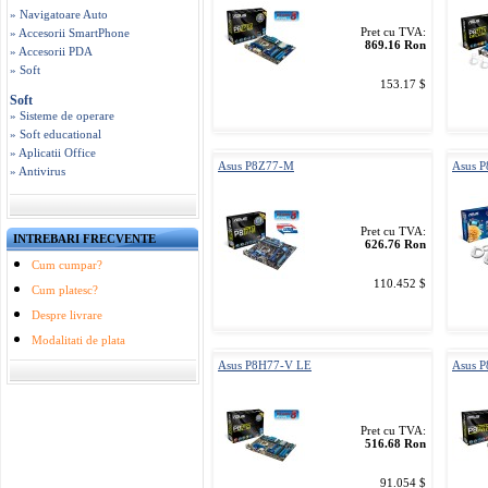
» Navigatoare Auto
Pret cu TVA:
» Accesorii SmartPhone
869.16 Ron
» Accesorii PDA
» Soft
153.17 $
Soft
» Sisteme de operare
» Soft educational
» Aplicatii Office
Asus P8Z77-M
Asus 
» Antivirus
Pret cu TVA:
INTREBARI FRECVENTE
626.76 Ron
Cum cumpar?
110.452 $
Cum platesc?
Despre livrare
Modalitati de plata
Asus P8H77-V LE
Asus 
Pret cu TVA:
516.68 Ron
91.054 $