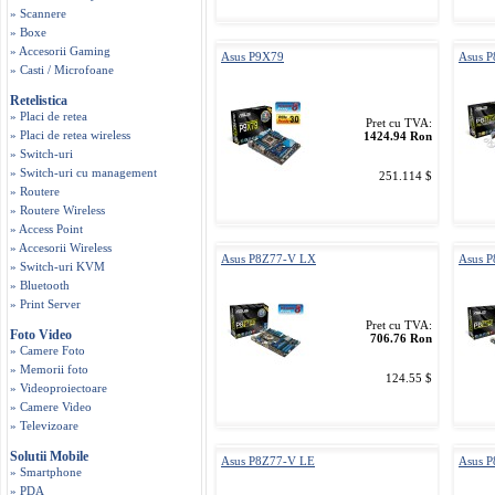
» Scannere
» Boxe
» Accesorii Gaming
Asus P9X79
Asus 
» Casti / Microfoane
Retelistica
» Placi de retea
Pret cu TVA:
» Placi de retea wireless
1424.94 Ron
» Switch-uri
» Switch-uri cu management
251.114 $
» Routere
» Routere Wireless
» Access Point
» Accesorii Wireless
Asus P8Z77-V LX
Asus 
» Switch-uri KVM
» Bluetooth
» Print Server
Pret cu TVA:
Foto Video
706.76 Ron
» Camere Foto
» Memorii foto
124.55 $
» Videoproiectoare
» Camere Video
» Televizoare
Solutii Mobile
Asus P8Z77-V LE
Asus 
» Smartphone
» PDA