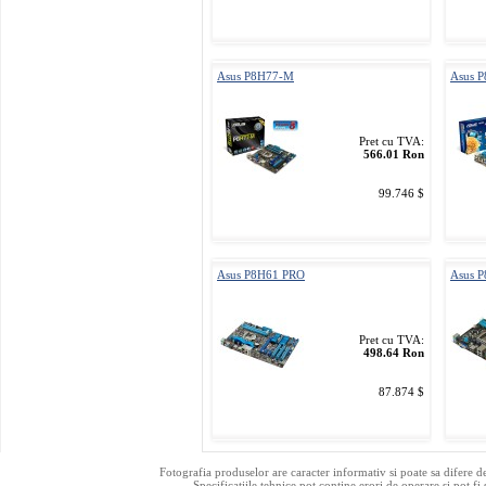
Asus P8H77-M
Asus P
Pret cu TVA:
566.01 Ron
99.746 $
Asus P8H61 PRO
Asus 
Pret cu TVA:
498.64 Ron
87.874 $
Fotografia produselor are caracter informativ si poate sa difere d
Specificatiile tehnice pot contine erori de operare si pot fi