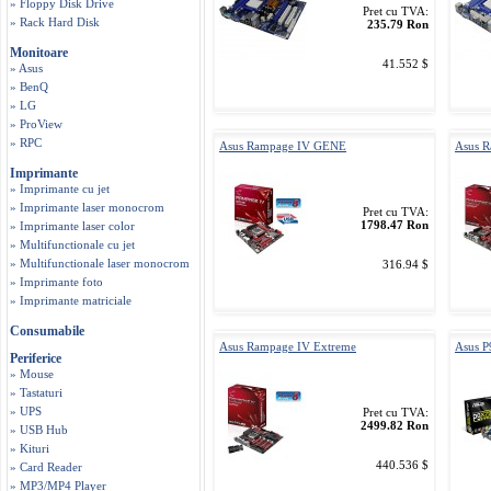
» Floppy Disk Drive
Pret cu TVA:
» Rack Hard Disk
235.79 Ron
Monitoare
41.552 $
» Asus
» BenQ
» LG
» ProView
» RPC
Asus Rampage IV GENE
Asus R
Imprimante
» Imprimante cu jet
» Imprimante laser monocrom
Pret cu TVA:
1798.47 Ron
» Imprimante laser color
» Multifunctionale cu jet
» Multifunctionale laser monocrom
316.94 $
» Imprimante foto
» Imprimante matriciale
Consumabile
Asus Rampage IV Extreme
Asus 
Periferice
» Mouse
» Tastaturi
» UPS
Pret cu TVA:
2499.82 Ron
» USB Hub
» Kituri
440.536 $
» Card Reader
» MP3/MP4 Player