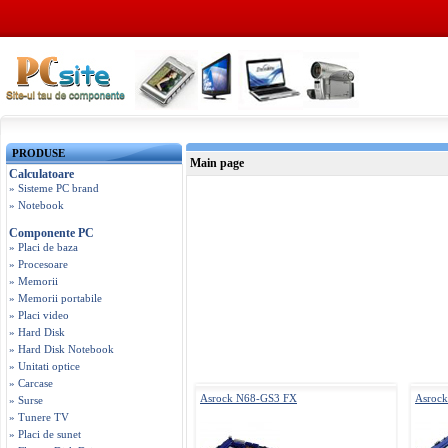
PRODUSE
Main page
Calculatoare
» Sisteme PC brand
» Notebook
Componente PC
» Placi de baza
» Procesoare
» Memorii
» Memorii portabile
» Placi video
» Hard Disk
» Hard Disk Notebook
» Unitati optice
» Carcase
Asrock N68-GS3 FX
Asroc
» Surse
» Tunere TV
» Placi de sunet