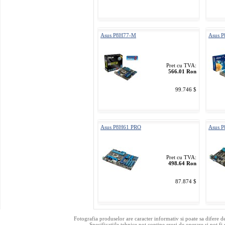
Asus P8H77-M
Asus P
Pret cu TVA:
566.01 Ron
99.746 $
Asus P8H61 PRO
Asus 
Pret cu TVA:
498.64 Ron
87.874 $
Fotografia produselor are caracter informativ si poate sa difere d
Specificatiile tehnice pot contine erori de operare si pot fi