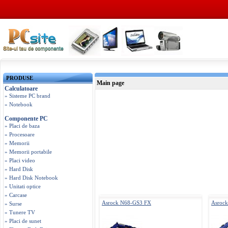
PRODUSE
Main page
Calculatoare
» Sisteme PC brand
» Notebook
Componente PC
» Placi de baza
» Procesoare
» Memorii
» Memorii portabile
» Placi video
» Hard Disk
» Hard Disk Notebook
» Unitati optice
» Carcase
Asrock N68-GS3 FX
Asroc
» Surse
» Tunere TV
» Placi de sunet