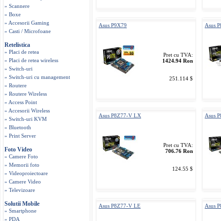
» Scannere
» Boxe
» Accesorii Gaming
Asus P9X79
Asus 
» Casti / Microfoane
Retelistica
» Placi de retea
Pret cu TVA:
» Placi de retea wireless
1424.94 Ron
» Switch-uri
» Switch-uri cu management
251.114 $
» Routere
» Routere Wireless
» Access Point
» Accesorii Wireless
Asus P8Z77-V LX
Asus 
» Switch-uri KVM
» Bluetooth
» Print Server
Pret cu TVA:
Foto Video
706.76 Ron
» Camere Foto
» Memorii foto
124.55 $
» Videoproiectoare
» Camere Video
» Televizoare
Solutii Mobile
Asus P8Z77-V LE
Asus 
» Smartphone
» PDA