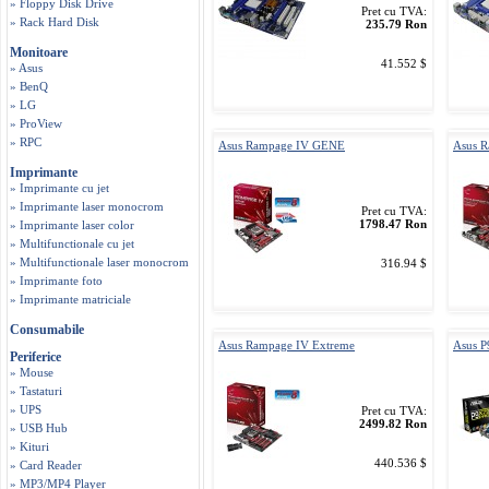
» Floppy Disk Drive
Pret cu TVA:
» Rack Hard Disk
235.79 Ron
Monitoare
41.552 $
» Asus
» BenQ
» LG
» ProView
» RPC
Asus Rampage IV GENE
Asus R
Imprimante
» Imprimante cu jet
» Imprimante laser monocrom
Pret cu TVA:
1798.47 Ron
» Imprimante laser color
» Multifunctionale cu jet
» Multifunctionale laser monocrom
316.94 $
» Imprimante foto
» Imprimante matriciale
Consumabile
Asus Rampage IV Extreme
Asus 
Periferice
» Mouse
» Tastaturi
» UPS
Pret cu TVA:
2499.82 Ron
» USB Hub
» Kituri
440.536 $
» Card Reader
» MP3/MP4 Player