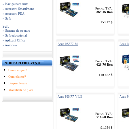
» Navigatoare Auto
Pret cu TVA:
» Accesorii SmartPhone
869.16 Ron
» Accesorii PDA
» Soft
153.17 $
Soft
» Sisteme de operare
» Soft educational
» Aplicatii Office
Asus P8Z77-M
Asus 
» Antivirus
Pret cu TVA:
INTREBARI FRECVENTE
626.76 Ron
Cum cumpar?
110.452 $
Cum platesc?
Despre livrare
Modalitati de plata
Asus P8H77-V LE
Asus 
Pret cu TVA:
516.68 Ron
91.054 $