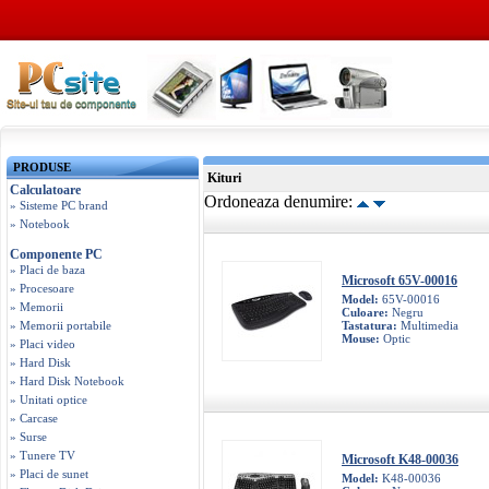
PRODUSE
Kituri
Calculatoare
Ordoneaza denumire:
» Sisteme PC brand
» Notebook
Componente PC
» Placi de baza
Microsoft 65V-00016
» Procesoare
Model:
65V-00016
» Memorii
Culoare:
Negru
» Memorii portabile
Tastatura:
Multimedia
Mouse:
Optic
» Placi video
» Hard Disk
» Hard Disk Notebook
» Unitati optice
» Carcase
» Surse
» Tunere TV
Microsoft K48-00036
» Placi de sunet
Model:
K48-00036