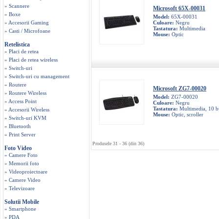
» Scannere
Microsoft 65X-00031
» Boxe
Model:
65X-00031
» Accesorii Gaming
Culoare:
Negru
Tastatura:
Multimedia
» Casti / Microfoane
Mouse:
Optic
Retelistica
» Placi de retea
» Placi de retea wireless
» Switch-uri
» Switch-uri cu management
» Routere
Microsoft ZG7-00020
» Routere Wireless
Model:
ZG7-00020
» Access Point
Culoare:
Negru
Tastatura:
Multimedia, 10 b
» Accesorii Wireless
Mouse:
Optic, scroller
» Switch-uri KVM
» Bluetooth
» Print Server
Produsele 31 - 36 (din 36)
Foto Video
» Camere Foto
» Memorii foto
» Videoproiectoare
» Camere Video
» Televizoare
Solutii Mobile
» Smartphone
» PDA