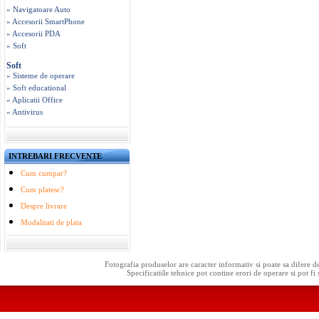
» Navigatoare Auto
» Accesorii SmartPhone
» Accesorii PDA
» Soft
Soft
» Sisteme de operare
» Soft educational
» Aplicatii Office
» Antivirus
INTREBARI FRECVENTE
Cum cumpar?
Cum platesc?
Despre livrare
Modalitati de plata
Fotografia produselor are caracter informativ si poate sa difere d
Specificatiile tehnice pot contine erori de operare si pot fi