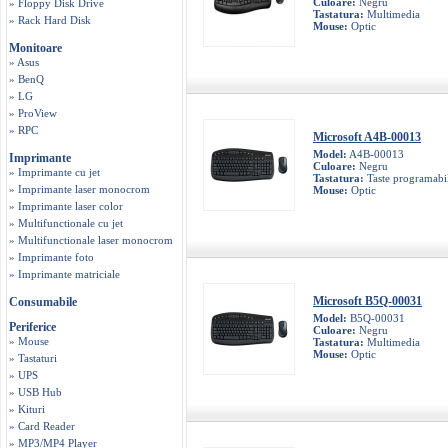
Culoare:
Negru
» Floppy Disk Drive
Tastatura:
Multimedia
» Rack Hard Disk
Mouse:
Optic
Monitoare
» Asus
» BenQ
» LG
» ProView
» RPC
Microsoft A4B-00013
Model:
A4B-00013
Imprimante
Culoare:
Negru
» Imprimante cu jet
Tastatura:
Taste programabi
» Imprimante laser monocrom
Mouse:
Optic
» Imprimante laser color
» Multifunctionale cu jet
» Multifunctionale laser monocrom
» Imprimante foto
» Imprimante matriciale
Microsoft B5Q-00031
Consumabile
Model:
B5Q-00031
Periferice
Culoare:
Negru
» Mouse
Tastatura:
Multimedia
Mouse:
Optic
» Tastaturi
» UPS
» USB Hub
» Kituri
» Card Reader
» MP3/MP4 Player