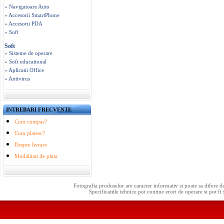
» Navigatoare Auto
» Accesorii SmartPhone
» Accesorii PDA
» Soft
Soft
» Sisteme de operare
» Soft educational
» Aplicatii Office
» Antivirus
INTREBARI FRECVENTE
Cum cumpar?
Cum platesc?
Despre livrare
Modalitati de plata
Fotografia produselor are caracter informativ si poate sa difere d
Specificatiile tehnice pot contine erori de operare si pot fi