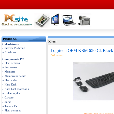
PRODUSE
Kituri
Calculatoare
» Sisteme PC brand
Logitech OEM KBM 650 CL Black
» Notebook
Cod produs:
Componente PC
» Placi de baza
» Procesoare
» Memorii
» Memorii portabile
» Placi video
» Hard Disk
» Hard Disk Notebook
» Unitati optice
» Carcase
» Surse
» Tunere TV
» Placi de sunet
Recomanda unui prieten