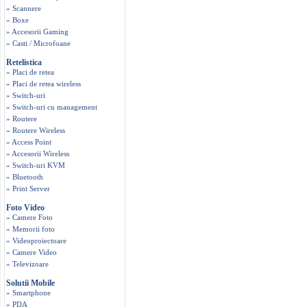
» Scannere
» Boxe
» Accesorii Gaming
» Casti / Microfoane
Retelistica
» Placi de retea
» Placi de retea wireless
» Switch-uri
» Switch-uri cu management
» Routere
» Routere Wireless
» Access Point
» Accesorii Wireless
» Switch-uri KVM
» Bluetooth
» Print Server
Foto Video
» Camere Foto
» Memorii foto
» Videoproiectoare
» Camere Video
» Televizoare
Solutii Mobile
» Smartphone
» PDA