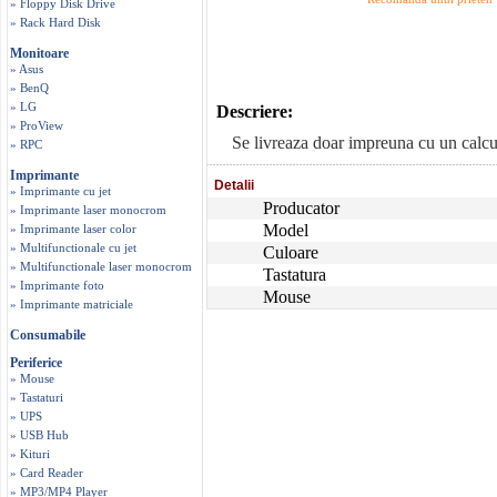
» Floppy Disk Drive
» Rack Hard Disk
Monitoare
» Asus
» BenQ
» LG
Descriere:
» ProView
Se livreaza doar impreuna cu un calcul
» RPC
Imprimante
Detalii
» Imprimante cu jet
Producator
» Imprimante laser monocrom
Model
» Imprimante laser color
» Multifunctionale cu jet
Culoare
» Multifunctionale laser monocrom
Tastatura
» Imprimante foto
Mouse
» Imprimante matriciale
Consumabile
Periferice
» Mouse
» Tastaturi
» UPS
» USB Hub
» Kituri
» Card Reader
» MP3/MP4 Player