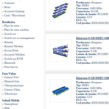
Producator:
Kingston
» Scannere
Tip:
DDR3
» Boxe
Frecventa:
1600 MHz
» Accesorii Gaming
Capacitate:
16 GB
Latime de banda:
PC12800
» Casti / Microfoane
Latenta:
CL9
ECC:
Nu
Retelistica
Cod produs:
KHX1600C9D
» Placi de retea
» Placi de retea wireless
» Switch-uri
» Switch-uri cu management
Kingston 6 GB DDR3 160
» Routere
Producator:
Kingston
Tip:
DDR3
» Routere Wireless
Frecventa:
1600 MHz
» Access Point
Capacitate:
6 GB
Latime de banda:
PC12800
» Accesorii Wireless
Latenta:
CL9
» Switch-uri KVM
ECC:
Nu
» Bluetooth
Cod produs:
KHX1600C9D
» Print Server
Foto Video
» Camere Foto
Kingston 8 GB DDR3 160
» Memorii foto
Producator:
Kingston
Tip:
DDR3
» Videoproiectoare
Frecventa:
1600 MHz
» Camere Video
Capacitate:
8 GB
» Televizoare
Latime de banda:
PC12800
Latenta:
CL9
ECC:
Nu
Solutii Mobile
Cod produs:
KHX1600C9D
» Smartphone
» PDA