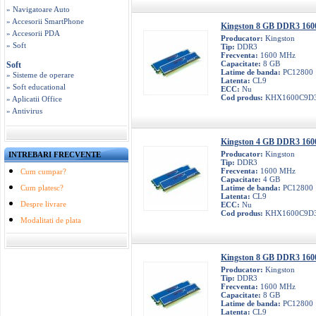
» Navigatoare Auto
» Accesorii SmartPhone
Kingston 8 GB DDR3 160
» Accesorii PDA
Producator:
Kingston
» Soft
Tip:
DDR3
Frecventa:
1600 MHz
Capacitate:
8 GB
Soft
Latime de banda:
PC12800
» Sisteme de operare
Latenta:
CL9
» Soft educational
ECC:
Nu
Cod produs:
KHX1600C9D3
» Aplicatii Office
» Antivirus
Kingston 4 GB DDR3 160
Producator:
Kingston
INTREBARI FRECVENTE
Tip:
DDR3
Frecventa:
1600 MHz
Cum cumpar?
Capacitate:
4 GB
Cum platesc?
Latime de banda:
PC12800
Latenta:
CL9
Despre livrare
ECC:
Nu
Cod produs:
KHX1600C9D
Modalitati de plata
Kingston 8 GB DDR3 160
Producator:
Kingston
Tip:
DDR3
Frecventa:
1600 MHz
Capacitate:
8 GB
Latime de banda:
PC12800
Latenta:
CL9