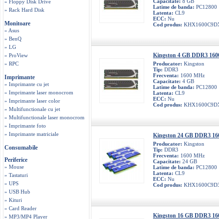
Capacitate:
8 GB
» Floppy Disk Drive
Latime de banda:
PC12800
» Rack Hard Disk
Latenta:
CL9
ECC:
Nu
Monitoare
Cod produs:
KHX1600C9D
» Asus
» BenQ
» LG
Kingston 4 GB DDR3 160
» ProView
» RPC
Producator:
Kingston
Tip:
DDR3
Frecventa:
1600 MHz
Imprimante
Capacitate:
4 GB
» Imprimante cu jet
Latime de banda:
PC12800
» Imprimante laser monocrom
Latenta:
CL9
ECC:
Nu
» Imprimante laser color
Cod produs:
KHX1600C9D
» Multifunctionale cu jet
» Multifunctionale laser monocrom
» Imprimante foto
» Imprimante matriciale
Kingston 24 GB DDR3 16
Producator:
Kingston
Consumabile
Tip:
DDR3
Frecventa:
1600 MHz
Periferice
Capacitate:
24 GB
» Mouse
Latime de banda:
PC12800
Latenta:
CL9
» Tastaturi
ECC:
Nu
» UPS
Cod produs:
KHX1600C9D
» USB Hub
» Kituri
» Card Reader
Kingston 16 GB DDR3 16
» MP3/MP4 Player