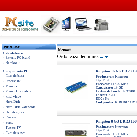
PRODUSE
Memorii
Calculatoare
Ordoneaza denumire:
» Sisteme PC brand
» Notebook
Componente PC
Kingston 16 GB DDR3 16
» Placi de baza
Producator:
Kingston
Tip:
DDR3
» Procesoare
Frecventa:
1600 MHz
» Memorii
Capacitate:
16 GB
» Memorii portabile
Latime de banda:
PC12800
Latenta:
CL10
» Placi video
ECC:
Nu
» Hard Disk
Cod produs:
KHX16C10B1K
» Hard Disk Notebook
» Unitati optice
» Carcase
Kingston 8 GB DDR3 160
» Surse
Producator:
Kingston
» Tunere TV
Tip:
DDR3
» Placi de sunet
Frecventa:
1600 MHz