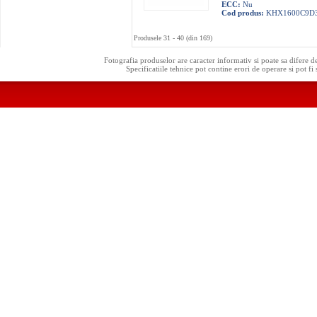
ECC:
Nu
Cod produs:
KHX1600C9D
Produsele 31 - 40 (din 169)
Fotografia produselor are caracter informativ si poate sa difere d
Specificatiile tehnice pot contine erori de operare si pot fi