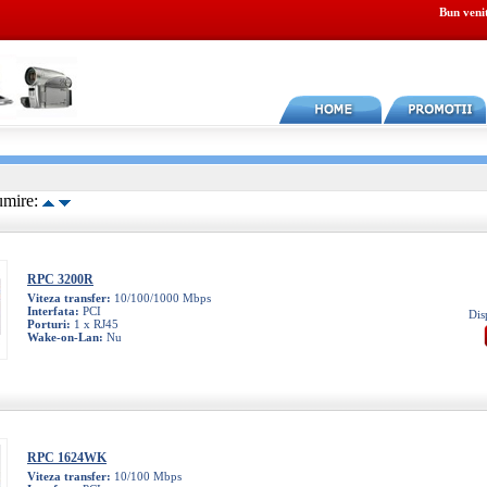
Bun veni
umire:
RPC 3200R
Viteza transfer:
10/100/1000 Mbps
Interfata:
PCI
Dis
Porturi:
1 x RJ45
Wake-on-Lan:
Nu
RPC 1624WK
Viteza transfer:
10/100 Mbps