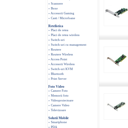
» Scannere
» Boxe
» Accesorii Gaming
» Casti / Microfoane
Retelistica
» Placi de retea
» Placi de retea wireless
» Switch-uri
» Switch-uri cu management
» Routere
» Routere Wireless
» Access Point
» Accesorii Wireless
» Switch-uri KVM
» Bluetooth
» Print Server
Foto Video
» Camere Foto
» Memorii foto
» Videoproiectoare
» Camere Video
» Televizoare
Solutii Mobile
» Smartphone
» PDA