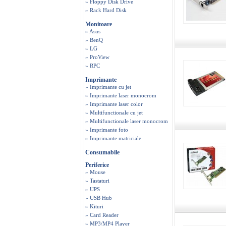
» Floppy Disk Drive
» Rack Hard Disk
Monitoare
» Asus
» BenQ
» LG
» ProView
» RPC
Imprimante
» Imprimante cu jet
» Imprimante laser monocrom
» Imprimante laser color
» Multifunctionale cu jet
» Multifunctionale laser monocrom
» Imprimante foto
» Imprimante matriciale
Consumabile
Periferice
» Mouse
» Tastaturi
» UPS
» USB Hub
» Kituri
» Card Reader
» MP3/MP4 Player