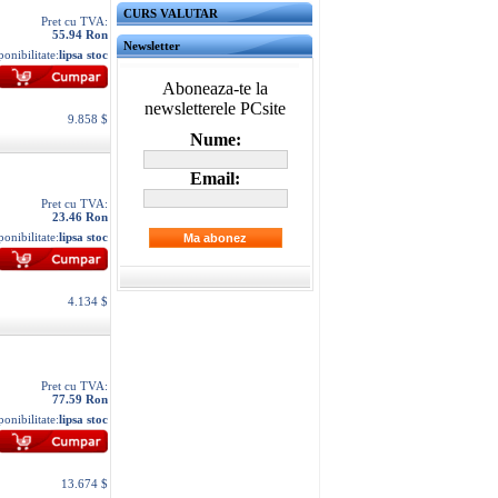
CURS VALUTAR
Pret cu TVA:
55.94 Ron
Newsletter
ponibilitate:
lipsa stoc
Aboneaza-te la
newsletterele PCsite
9.858 $
Nume:
Email:
Pret cu TVA:
23.46 Ron
ponibilitate:
lipsa stoc
4.134 $
Pret cu TVA:
77.59 Ron
ponibilitate:
lipsa stoc
13.674 $