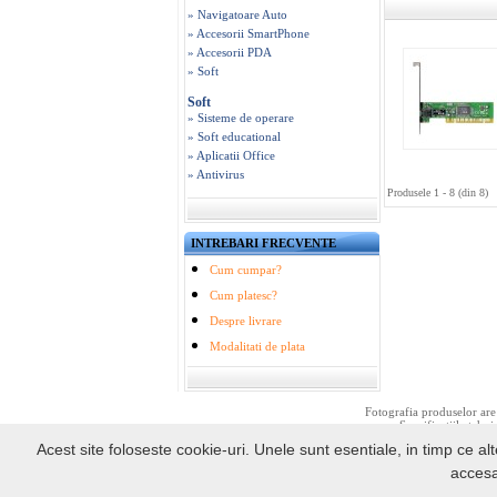
» Navigatoare Auto
» Accesorii SmartPhone
» Accesorii PDA
» Soft
Soft
» Sisteme de operare
» Soft educational
» Aplicatii Office
» Antivirus
Produsele 1 - 8 (din 8)
INTREBARI FRECVENTE
Cum cumpar?
Cum platesc?
Despre livrare
Modalitati de plata
Fotografia produselor are 
Specificatiile tehni
Acest site foloseste cookie-uri. Unele sunt esentiale, in timp ce alt
accesa