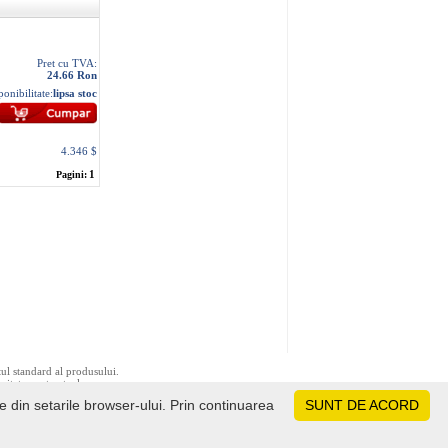
Pret cu TVA:
24.66 Ron
ponibilitate:
lipsa stoc
4.346 $
1
Pagini:
tul standard al produsului.
ivitate contractuala.
le din setarile browser-ului. Prin continuarea
SUNT DE ACORD