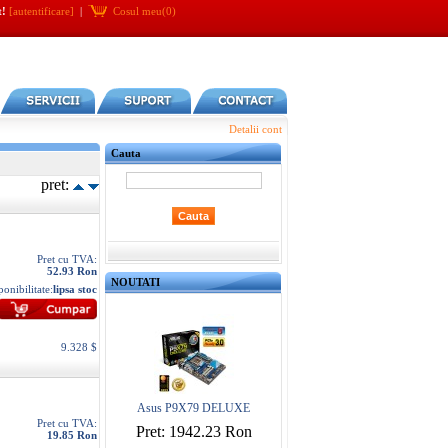
t!
[autentificare]
|
Cosul meu(0)
Detalii cont
Cauta
pret:
Pret cu TVA:
52.93 Ron
NOUTATI
ponibilitate:
lipsa stoc
9.328 $
Asus P9X79 DELUXE
Pret cu TVA:
Pret: 1942.23 Ron
19.85 Ron