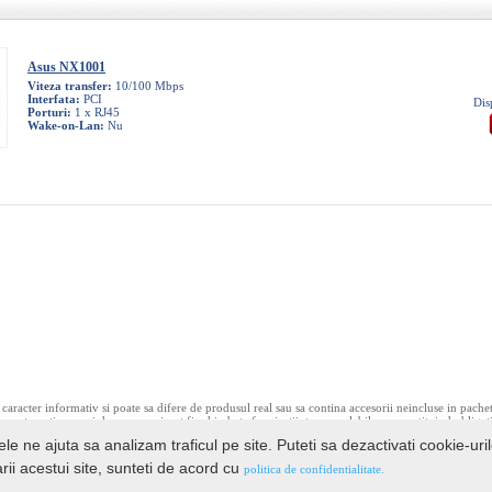
Asus NX1001
Viteza transfer:
10/100 Mbps
Interfata:
PCI
Dis
Porturi:
1 x RJ45
Wake-on-Lan:
Nu
caracter informativ si poate sa difere de produsul real sau sa contina accesorii neincluse in pache
ce pot contine erori de operare si pot fi schimbate fara instiintare prealabila, neconstituind obligat
ele ne ajuta sa analizam traficul pe site. Puteti sa dezactivati cookie-uri
rii acestui site, sunteti de acord cu
politica de confidentialitate.