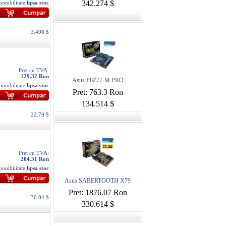
342.274 $
ponibilitate:
lipsa stoc
3.498 $
Pret cu TVA:
129.32 Ron
Asus P8Z77-M PRO
ponibilitate:
lipsa stoc
Pret: 763.3 Ron
134.514 $
22.79 $
Pret cu TVA:
204.51 Ron
ponibilitate:
lipsa stoc
Asus SABERTOOTH X79
Pret: 1876.07 Ron
36.04 $
330.614 $