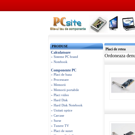
PRODUSE
Placi de retea
Calculatoare
Ordoneaza den
» Sisteme PC brand
» Notebook
Componente PC
» Placi de baza
» Procesoare
» Memorii
» Memorii portabile
» Placi video
» Hard Disk
» Hard Disk Notebook
» Unitati optice
» Carcase
» Surse
» Tunere TV
» Placi de sunet