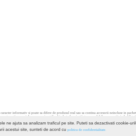
caracter informativ si poate sa difere de produsul real sau sa contina accesorii neincluse in pache
ce pot contine erori de operare si pot fi schimbate fara instiintare prealabila, neconstituind obligat
ele ne ajuta sa analizam traficul pe site. Puteti sa dezactivati cookie-uri
rii acestui site, sunteti de acord cu
politica de confidentialitate.