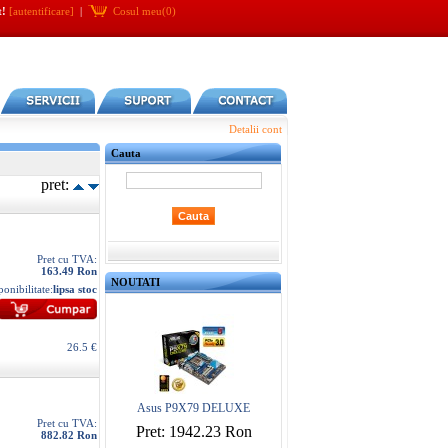
t!
[autentificare]
|
Cosul meu(0)
Detalii cont
Cauta
pret:
Pret cu TVA:
163.49 Ron
NOUTATI
ponibilitate:
lipsa stoc
26.5 €
Asus P9X79 DELUXE
Pret cu TVA:
Pret: 1942.23 Ron
882.82 Ron