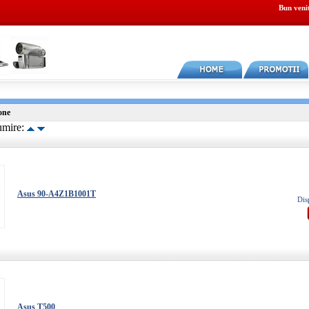
Bun veni
one
umire:
Asus 90-A4Z1B1001T
Dis
Asus T500