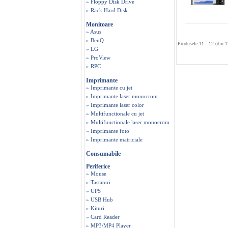
» Floppy Disk Drive
» Rack Hard Disk
Monitoare
» Asus
» BenQ
Produsele 11 - 12 (din 1
» LG
» ProView
» RPC
Imprimante
» Imprimante cu jet
» Imprimante laser monocrom
» Imprimante laser color
» Multifunctionale cu jet
» Multifunctionale laser monocrom
» Imprimante foto
» Imprimante matriciale
Consumabile
Periferice
» Mouse
» Tastaturi
» UPS
» USB Hub
» Kituri
» Card Reader
» MP3/MP4 Player