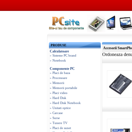
PRODUSE
Accesorii SmartPh
Calculatoare
Ordoneaza den
» Sisteme PC brand
» Notebook
Componente PC
» Placi de baza
» Procesoare
» Memorii
» Memorii portabile
» Placi video
» Hard Disk
» Hard Disk Notebook
» Unitati optice
» Carcase
» Surse
» Tunere TV
» Placi de sunet