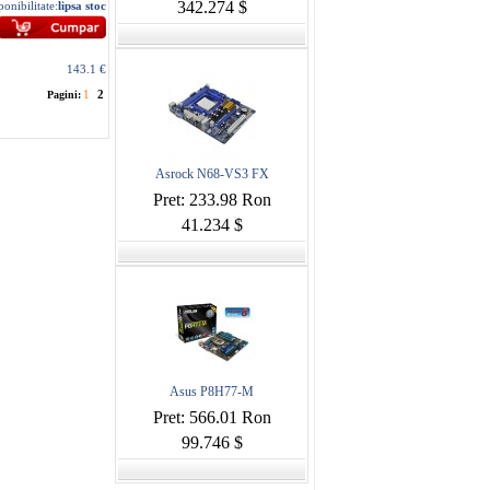
342.274 $
ponibilitate:
lipsa stoc
143.1 €
1
2
Pagini:
Asrock N68-VS3 FX
Pret: 233.98 Ron
41.234 $
Asus P8H77-M
Pret: 566.01 Ron
99.746 $