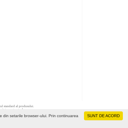
tul standard al produsului.
ivitate contractuala.
le din setarile browser-ului. Prin continuarea
SUNT DE ACORD