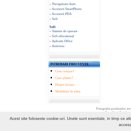
» Navigatoare Auto
» Accesorii SmartPhone
» Accesorii PDA
» Soft
Soft
» Sisteme de operare
» Soft educational
» Aplicatii Office
» Antivirus
INTREBARI FRECVENTE
Cum cumpar?
Cum platesc?
Despre livrare
Modalitati de plata
Fotografia produselor are 
Specificatiile tehni
Acest site foloseste cookie-uri. Unele sunt esentiale, in timp ce alt
accesa