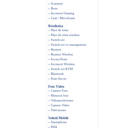
» Scannere
» Boxe
» Accesorii Gaming
» Casti / Microfoane
Retelistica
» Placi de retea
» Placi de retea wireless
» Switch-uri
» Switch-uri cu management
» Routere
» Routere Wireless
» Access Point
» Accesorii Wireless
» Switch-uri KVM
» Bluetooth
» Print Server
Foto Video
» Camere Foto
» Memorii foto
» Videoproiectoare
» Camere Video
» Televizoare
Solutii Mobile
» Smartphone
» PDA