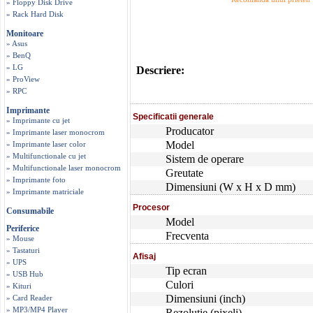
» Floppy Disk Drive
» Rack Hard Disk
Monitoare
» Asus
» BenQ
» LG
Descriere:
» ProView
» RPC
Imprimante
Specificatii generale
» Imprimante cu jet
Producator
» Imprimante laser monocrom
Model
» Imprimante laser color
» Multifunctionale cu jet
Sistem de operare
» Multifunctionale laser monocrom
Greutate
» Imprimante foto
Dimensiuni (W x H x D mm)
» Imprimante matriciale
Procesor
Consumabile
Model
Periferice
Frecventa
» Mouse
» Tastaturi
Afisaj
» UPS
Tip ecran
» USB Hub
Culori
» Kituri
Dimensiuni (inch)
» Card Reader
» MP3/MP4 Player
Rezolutie (pixeli)