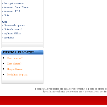
» Navigatoare Auto
» Accesorii SmartPhone
» Accesorii PDA
» Soft
Soft
» Sisteme de operare
» Soft educational
» Aplicatii Office
» Antivirus
INTREBARI FRECVENTE
Cum cumpar?
Cum platesc?
Despre livrare
Modalitati de plata
Fotografia produselor are caracter informativ si poate sa difere d
Specificatiile tehnice pot contine erori de operare si pot fi