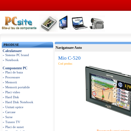
PRODUSE
Navigatoare Auto
Calculatoare
» Sisteme PC brand
Mio C-520
» Notebook
Cod produs:
Componente PC
» Placi de baza
» Procesoare
» Memorii
» Memorii portabile
» Placi video
» Hard Disk
» Hard Disk Notebook
» Unitati optice
» Carcase
» Surse
» Tunere TV
» Placi de sunet
Recomanda unui prieten