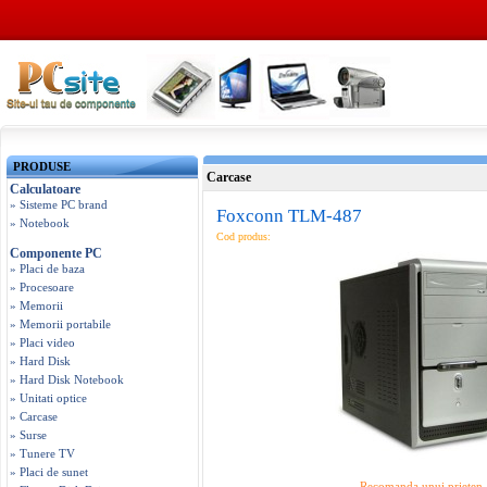
PRODUSE
Carcase
Calculatoare
» Sisteme PC brand
Foxconn TLM-487
» Notebook
Cod produs:
Componente PC
» Placi de baza
» Procesoare
» Memorii
» Memorii portabile
» Placi video
» Hard Disk
» Hard Disk Notebook
» Unitati optice
» Carcase
» Surse
» Tunere TV
» Placi de sunet
Recomanda unui prieten