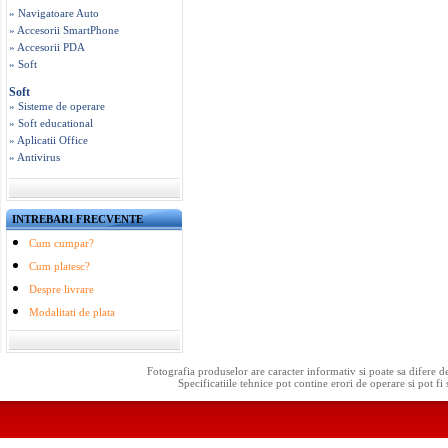
» Navigatoare Auto
» Accesorii SmartPhone
» Accesorii PDA
» Soft
Soft
» Sisteme de operare
» Soft educational
» Aplicatii Office
» Antivirus
INTREBARI FRECVENTE
Cum cumpar?
Cum platesc?
Despre livrare
Modalitati de plata
Fotografia produselor are caracter informativ si poate sa difere d
Specificatiile tehnice pot contine erori de operare si pot fi