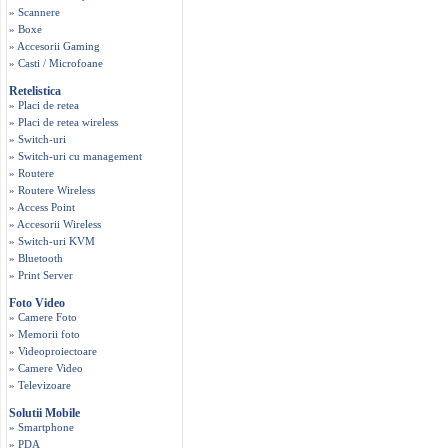
» Scannere
» Boxe
» Accesorii Gaming
» Casti / Microfoane
Retelistica
» Placi de retea
» Placi de retea wireless
» Switch-uri
» Switch-uri cu management
» Routere
» Routere Wireless
» Access Point
» Accesorii Wireless
» Switch-uri KVM
» Bluetooth
» Print Server
Foto Video
» Camere Foto
» Memorii foto
» Videoproiectoare
» Camere Video
» Televizoare
Solutii Mobile
» Smartphone
» PDA