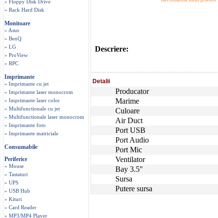
» Floppy Disk Drive
» Rack Hard Disk
Monitoare
» Asus
» BenQ
» LG
Descriere:
» ProView
» RPC
Imprimante
Detalii
» Imprimante cu jet
Producator
» Imprimante laser monocrom
Marime
» Imprimante laser color
» Multifunctionale cu jet
Culoare
» Multifunctionale laser monocrom
Air Duct
» Imprimante foto
Port USB
» Imprimante matriciale
Port Audio
Consumabile
Port Mic
Ventilator
Periferice
» Mouse
Bay 3.5"
» Tastaturi
Sursa
» UPS
Putere sursa
» USB Hub
» Kituri
» Card Reader
» MP3/MP4 Player