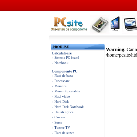
PRODUSE
Warning
: Cann
Calculatoare
/home/pcsite/ht
» Sisteme PC brand
» Notebook
Componente PC
» Placi de baza
» Procesoare
» Memorii
» Memorii portabile
» Placi video
» Hard Disk
» Hard Disk Notebook
» Unitati optice
» Carcase
» Surse
» Tunere TV
» Placi de sunet