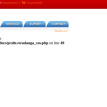
t!
[autentificare]
|
Cosul meu(0)
Detalii cont
t
tdocs/pcsite.ro/adauga_cos.php
on line
49