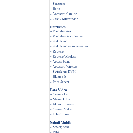
» Scannere
» Boxe
» Accesorii Gaming
» Casti / Microfoane
Retelistica
» Placi de retea
» Placi de retea wireless
» Switch-uri
» Switch-uri cu management
» Routere
» Routere Wireless
» Access Point
» Accesorii Wireless
» Switch-uri KVM
» Bluetooth
» Print Server
Foto Video
» Camere Foto
» Memorii foto
» Videoproiectoare
» Camere Video
» Televizoare
Solutii Mobile
» Smartphone
» PDA