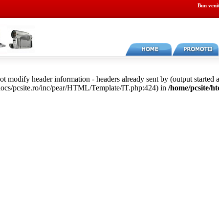
Bun veni
ot modify header information - headers already sent by (output started a
docs/pcsite.ro/inc/pear/HTML/Template/IT.php:424) in
/home/pcsite/h