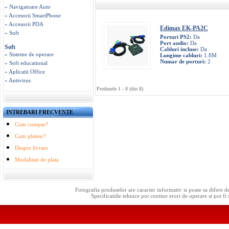
» Navigatoare Auto
» Accesorii SmartPhone
» Accesorii PDA
Edimax EK-PA2C
» Soft
Porturi PS2:
Da
Port audio:
Da
Soft
Cabluri incluse:
Da
» Sisteme de operare
Lungime cabluri:
1.8M
Numar de porturi:
2
» Soft educational
» Aplicatii Office
» Antivirus
Produsele 1 - 8 (din 8)
INTREBARI FRECVENTE
Cum cumpar?
Cum platesc?
Despre livrare
Modalitati de plata
Fotografia produselor are caracter informativ si poate sa difere d
Specificatiile tehnice pot contine erori de operare si pot fi