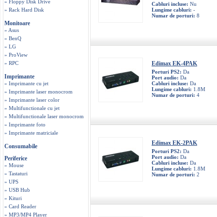
» Floppy Disk Drive
Cabluri incluse:
Nu
» Rack Hard Disk
Lungime cabluri:
-
Numar de porturi:
8
Monitoare
» Asus
» BenQ
» LG
» ProView
» RPC
Edimax EK-4PAK
Porturi PS2:
Da
Imprimante
Port audio:
Da
» Imprimante cu jet
Cabluri incluse:
Da
Lungime cabluri:
1.8M
» Imprimante laser monocrom
Numar de porturi:
4
» Imprimante laser color
» Multifunctionale cu jet
» Multifunctionale laser monocrom
» Imprimante foto
» Imprimante matriciale
Edimax EK-2PAK
Consumabile
Porturi PS2:
Da
Port audio:
Da
Periferice
Cabluri incluse:
Da
» Mouse
Lungime cabluri:
1.8M
» Tastaturi
Numar de porturi:
2
» UPS
» USB Hub
» Kituri
» Card Reader
» MP3/MP4 Player