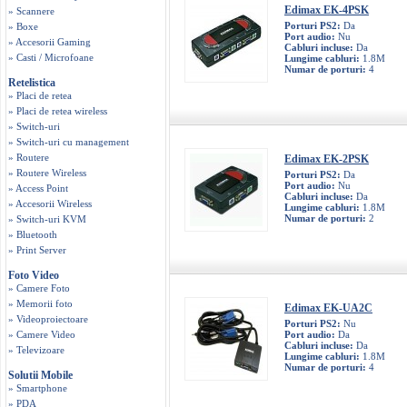
Edimax EK-4PSK
» Scannere
Porturi PS2:
Da
» Boxe
Port audio:
Nu
» Accesorii Gaming
Cabluri incluse:
Da
» Casti / Microfoane
Lungime cabluri:
1.8M
Numar de porturi:
4
Retelistica
» Placi de retea
» Placi de retea wireless
» Switch-uri
» Switch-uri cu management
» Routere
Edimax EK-2PSK
» Routere Wireless
Porturi PS2:
Da
Port audio:
Nu
» Access Point
Cabluri incluse:
Da
» Accesorii Wireless
Lungime cabluri:
1.8M
Numar de porturi:
2
» Switch-uri KVM
» Bluetooth
» Print Server
Foto Video
» Camere Foto
» Memorii foto
Edimax EK-UA2C
» Videoproiectoare
Porturi PS2:
Nu
» Camere Video
Port audio:
Da
Cabluri incluse:
Da
» Televizoare
Lungime cabluri:
1.8M
Numar de porturi:
4
Solutii Mobile
» Smartphone
» PDA