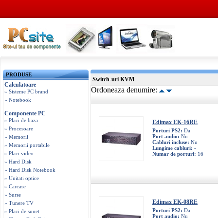
PRODUSE
Switch-uri KVM
Calculatoare
Ordoneaza denumire:
» Sisteme PC brand
» Notebook
Componente PC
» Placi de baza
Edimax EK-16RE
» Procesoare
Porturi PS2:
Da
Port audio:
Nu
» Memorii
Cabluri incluse:
Nu
» Memorii portabile
Lungime cabluri:
-
» Placi video
Numar de porturi:
16
» Hard Disk
» Hard Disk Notebook
» Unitati optice
» Carcase
» Surse
Edimax EK-08RE
» Tunere TV
Porturi PS2:
Da
» Placi de sunet
Port audio:
Nu