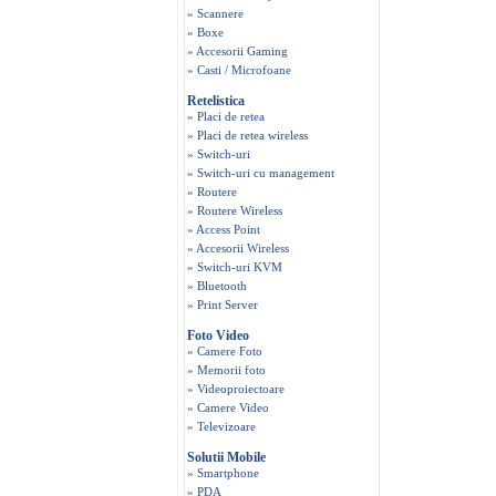
» Scannere
» Boxe
» Accesorii Gaming
» Casti / Microfoane
Retelistica
» Placi de retea
» Placi de retea wireless
» Switch-uri
» Switch-uri cu management
» Routere
» Routere Wireless
» Access Point
» Accesorii Wireless
» Switch-uri KVM
» Bluetooth
» Print Server
Foto Video
» Camere Foto
» Memorii foto
» Videoproiectoare
» Camere Video
» Televizoare
Solutii Mobile
» Smartphone
» PDA