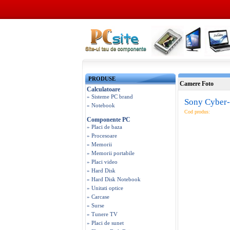
PRODUSE
Camere Foto
Calculatoare
» Sisteme PC brand
Sony Cyber-
» Notebook
Cod produs:
Componente PC
» Placi de baza
» Procesoare
» Memorii
» Memorii portabile
» Placi video
» Hard Disk
» Hard Disk Notebook
» Unitati optice
» Carcase
» Surse
» Tunere TV
» Placi de sunet