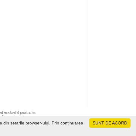
tul standard al produsului.
ivitate contractuala.
le din setarile browser-ului. Prin continuarea
SUNT DE ACORD