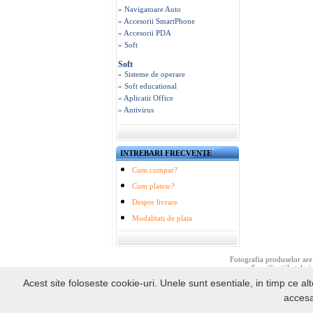
» Navigatoare Auto
» Accesorii SmartPhone
» Accesorii PDA
» Soft
Soft
» Sisteme de operare
» Soft educational
» Aplicatii Office
» Antivirus
INTREBARI FRECVENTE
Cum cumpar?
Cum platesc?
Despre livrare
Modalitati de plata
Fotografia produselor are 
Specificatiile tehni
Acest site foloseste cookie-uri. Unele sunt esentiale, in timp ce alt
accesa