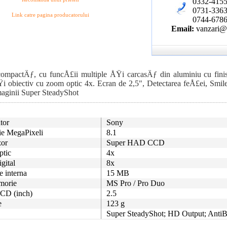
0332-415
0731-336
Link catre pagina producatorului
0744-678
Email:
vanzari@p
actÄƒ, cu funcÅ£ii multiple ÅŸi carcasÄƒ din aluminiu cu finisa
i obiectiv cu zoom optic 4x. Ecran de 2,5", Detectarea feÅ£ei, Smil
imaginii Super SteadyShot
tor
Sony
ie MegaPixeli
8.1
zor
Super HAD CCD
ptic
4x
gital
8x
 interna
15 MB
morie
MS Pro / Pro Duo
CD (inch)
2.5
e
123 g
Super SteadyShot; HD Output; Anti