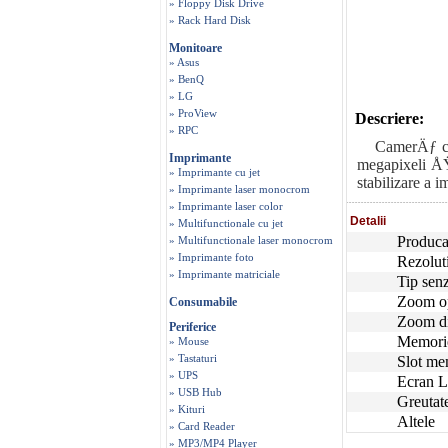
» Floppy Disk Drive
» Rack Hard Disk
Monitoare
» Asus
» BenQ
» LG
» ProView
Descriere:
» RPC
CamerÄƒ comp
Imprimante
megapixeli ÅŸ
» Imprimante cu jet
stabilizare a 
» Imprimante laser monocrom
» Imprimante laser color
Detalii
» Multifunctionale cu jet
Produca
» Multifunctionale laser monocrom
» Imprimante foto
Rezolut
» Imprimante matriciale
Tip sen
Zoom o
Consumabile
Zoom di
Periferice
Memorie
» Mouse
» Tastaturi
Slot me
» UPS
Ecran L
» USB Hub
Greutat
» Kituri
Altele
» Card Reader
» MP3/MP4 Player