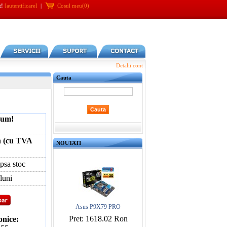
t!
[autentificare]
|
Cosul meu(0)
Detalii cont
Cauta
cum!
n (cu TVA
NOUTATI
ipsa stoc
luni
Asus P9X79 PRO
Pret: 1618.02 Ron
onice: