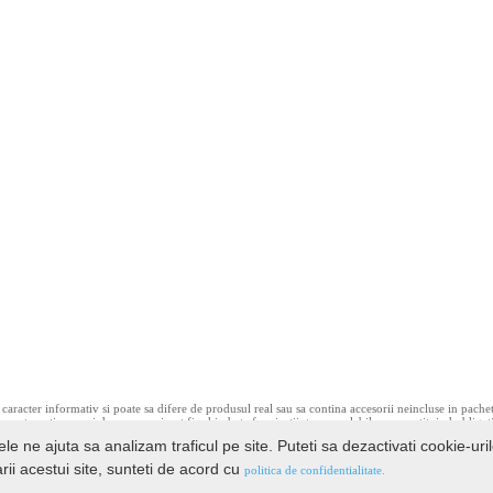
caracter informativ si poate sa difere de produsul real sau sa contina accesorii neincluse in pache
ce pot contine erori de operare si pot fi schimbate fara instiintare prealabila, neconstituind obligat
ele ne ajuta sa analizam traficul pe site. Puteti sa dezactivati cookie-uri
rii acestui site, sunteti de acord cu
politica de confidentialitate.