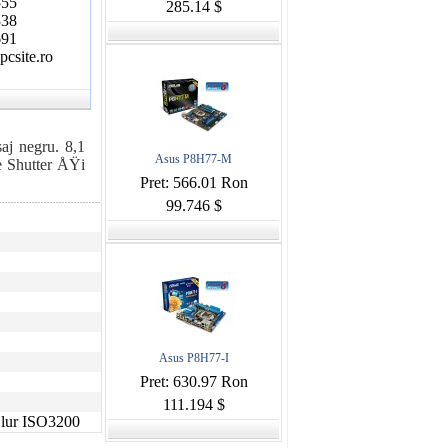
555
285.14 $
338
691
csite.ro
j negru. 8,1
Asus P8H77-M
e Shutter ÅŸi
Pret: 566.01 Ron
99.746 $
Asus P8H77-I
Pret: 630.97 Ron
111.194 $
Blur ISO3200