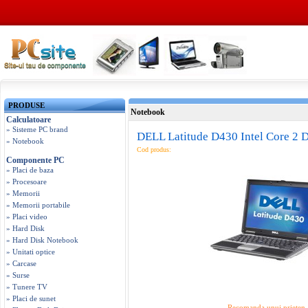
PRODUSE
Notebook
Calculatoare
» Sisteme PC brand
DELL Latitude D430 Intel Core 2 
» Notebook
Cod produs:
Componente PC
» Placi de baza
» Procesoare
» Memorii
» Memorii portabile
» Placi video
» Hard Disk
» Hard Disk Notebook
» Unitati optice
» Carcase
» Surse
» Tunere TV
» Placi de sunet
Recomanda unui prieten