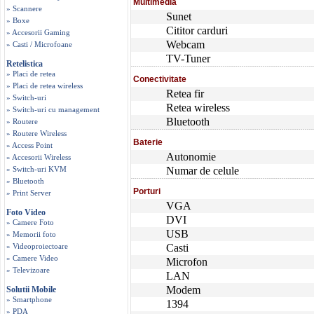
Multimedia
» Scannere
Sunet
» Boxe
Cititor carduri
» Accesorii Gaming
Webcam
» Casti / Microfoane
TV-Tuner
Retelistica
» Placi de retea
Conectivitate
» Placi de retea wireless
Retea fir
» Switch-uri
Retea wireless
» Switch-uri cu management
Bluetooth
» Routere
» Routere Wireless
Baterie
» Access Point
Autonomie
» Accesorii Wireless
» Switch-uri KVM
Numar de celule
» Bluetooth
Porturi
» Print Server
VGA
Foto Video
DVI
» Camere Foto
USB
» Memorii foto
» Videoproiectoare
Casti
» Camere Video
Microfon
» Televizoare
LAN
Modem
Solutii Mobile
» Smartphone
1394
» PDA