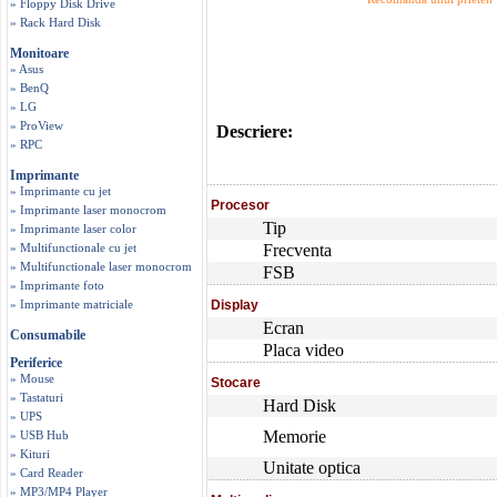
» Floppy Disk Drive
» Rack Hard Disk
Monitoare
» Asus
» BenQ
» LG
» ProView
Descriere:
» RPC
Imprimante
» Imprimante cu jet
Procesor
» Imprimante laser monocrom
Tip
» Imprimante laser color
» Multifunctionale cu jet
Frecventa
» Multifunctionale laser monocrom
FSB
» Imprimante foto
» Imprimante matriciale
Display
Ecran
Consumabile
Placa video
Periferice
» Mouse
Stocare
» Tastaturi
Hard Disk
» UPS
Memorie
» USB Hub
» Kituri
Unitate optica
» Card Reader
» MP3/MP4 Player