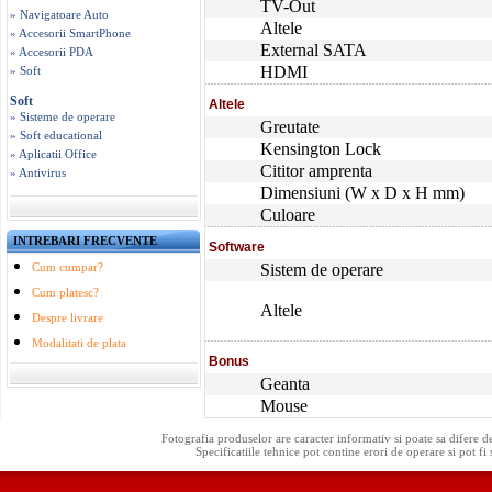
TV-Out
» Navigatoare Auto
Altele
» Accesorii SmartPhone
External SATA
» Accesorii PDA
HDMI
» Soft
Soft
Altele
» Sisteme de operare
Greutate
» Soft educational
Kensington Lock
» Aplicatii Office
Cititor amprenta
» Antivirus
Dimensiuni (W x D x H mm)
Culoare
INTREBARI FRECVENTE
Software
Cum cumpar?
Sistem de operare
Cum platesc?
Altele
Despre livrare
Modalitati de plata
Bonus
Geanta
Mouse
Fotografia produselor are caracter informativ si poate sa difere d
Specificatiile tehnice pot contine erori de operare si pot fi