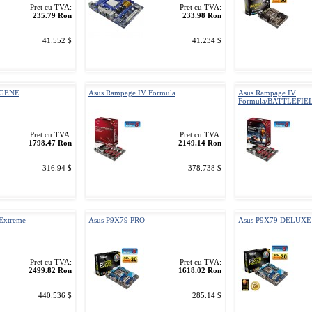
Pret cu TVA:
Pret cu TVA:
235.79 Ron
233.98 Ron
41.552 $
41.234 $
 GENE
Asus Rampage IV Formula
Asus Rampage IV
Formula/BATTLEFIE
Pret cu TVA:
Pret cu TVA:
1798.47 Ron
2149.14 Ron
316.94 $
378.738 $
Extreme
Asus P9X79 PRO
Asus P9X79 DELUXE
Pret cu TVA:
Pret cu TVA:
2499.82 Ron
1618.02 Ron
440.536 $
285.14 $