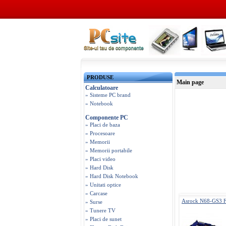
PRODUSE
Main page
Calculatoare
» Sisteme PC brand
» Notebook
Componente PC
» Placi de baza
» Procesoare
» Memorii
» Memorii portabile
» Placi video
» Hard Disk
» Hard Disk Notebook
» Unitati optice
» Carcase
Asrock N68-GS3 
» Surse
» Tunere TV
» Placi de sunet