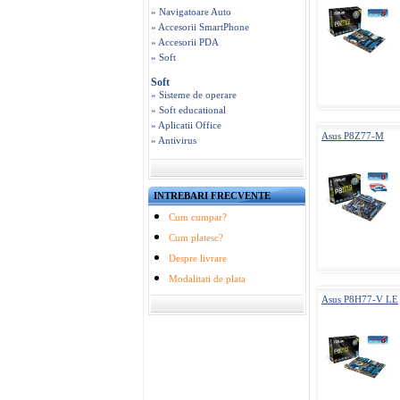
» Navigatoare Auto
» Accesorii SmartPhone
» Accesorii PDA
» Soft
Soft
» Sisteme de operare
» Soft educational
» Aplicatii Office
Asus P8Z77-M
» Antivirus
INTREBARI FRECVENTE
Cum cumpar?
Cum platesc?
Despre livrare
Modalitati de plata
Asus P8H77-V LE