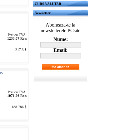
CURS VALUTAR
Newsletter
Aboneaza-te la
newsletterele PCsite
Pret cu TVA:
1233.07 Ron
Nume:
Email:
217.3 $
US
Pret cu TVA:
1071.26 Ron
188.786 $