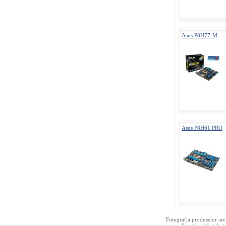
Asus P8H77-M
Asus P8H61 PRO
Fotografia produselor are 
Specificatiile tehni