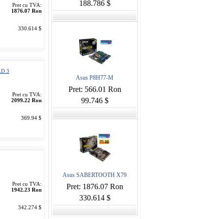
188.786 $
Pret cu TVA:
1876.07 Ron
330.614 $
LD 3
Asus P8H77-M
Pret: 566.01 Ron
Pret cu TVA:
99.746 $
2099.22 Ron
369.94 $
Asus SABERTOOTH X79
Pret cu TVA:
Pret: 1876.07 Ron
1942.23 Ron
330.614 $
342.274 $