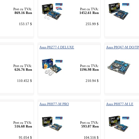
Pret cu TVA:
Pret cu TVA:
869.16 Ron
1452.61 Ron
153.17 $
255.99 $
Asus P8Z77-I DELUXE
Asus P8Q67-M DO/T
Pret cu TVA:
Pret cu TVA:
626.76 Ron
1196.98 Ron
110.452 $
210.94 $
Asus P8H77-M PRO
Asus P8H77-M LE
Pret cu TVA:
Pret cu TVA:
516.68 Ron
593.07 Ron
91.054 $
104.516 $