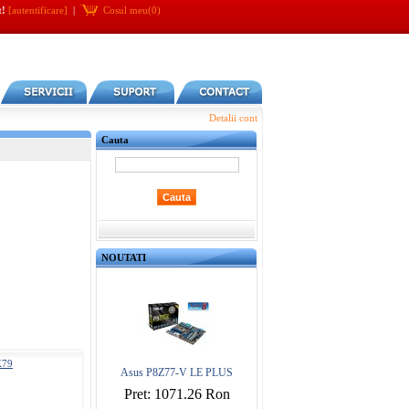
t!
[autentificare]
|
Cosul meu(0)
Detalii cont
Cauta
NOUTATI
X79
Asus P8Z77-V LE PLUS
Pret: 1071.26 Ron