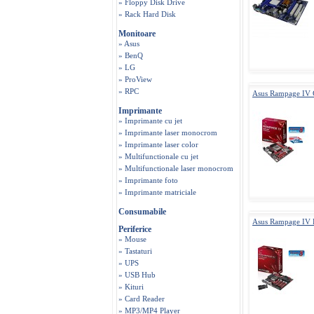
» Floppy Disk Drive
» Rack Hard Disk
Monitoare
» Asus
» BenQ
» LG
» ProView
» RPC
Asus Rampage IV
Imprimante
» Imprimante cu jet
» Imprimante laser monocrom
» Imprimante laser color
» Multifunctionale cu jet
» Multifunctionale laser monocrom
» Imprimante foto
» Imprimante matriciale
Consumabile
Asus Rampage IV 
Periferice
» Mouse
» Tastaturi
» UPS
» USB Hub
» Kituri
» Card Reader
» MP3/MP4 Player