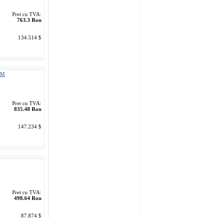
Pret cu TVA:
763.3 Ron
134.514 $
PM
Pret cu TVA:
835.48 Ron
147.234 $
Pret cu TVA:
498.64 Ron
87.874 $