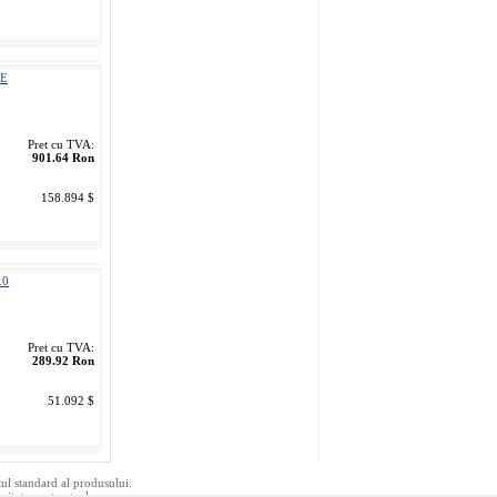
XE
Pret cu TVA:
901.64 Ron
158.894 $
.0
Pret cu TVA:
289.92 Ron
51.092 $
tul standard al produsului.
ivitate contractuala.