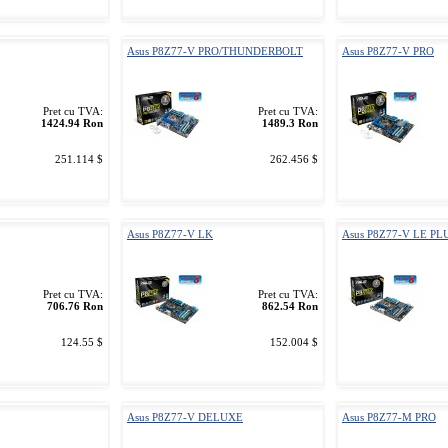
Asus P8Z77-V PRO/THUNDERBOLT
Asus P8Z77-V PRO
Pret cu TVA:
Pret cu TVA:
1424.94 Ron
1489.3 Ron
251.114 $
262.456 $
Asus P8Z77-V LK
Asus P8Z77-V LE PL
Pret cu TVA:
Pret cu TVA:
706.76 Ron
862.54 Ron
124.55 $
152.004 $
Asus P8Z77-V DELUXE
Asus P8Z77-M PRO