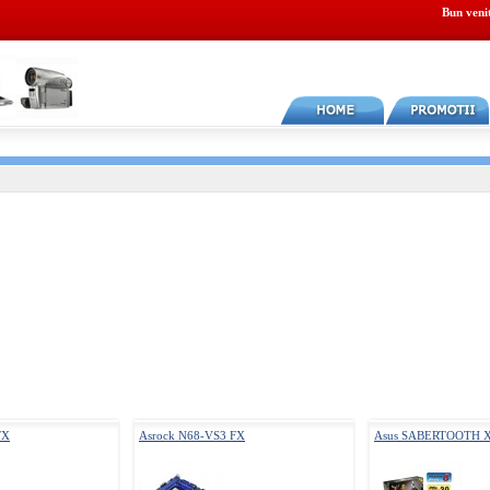
Bun veni
FX
Asrock N68-VS3 FX
Asus SABERTOOTH 