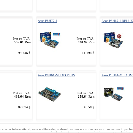
Asus P8H77-I
Asus P8H67-I DELU
Pret cu TVA:
Pret cu TVA:
566.01 Ron
630.97 Ron
99.746 $
111.194 $
Asus P8H61-M LX3 PLUS
Asus P8H61-M LX R2
Pret cu TVA:
Pret cu TVA:
498.64 Ron
258.64 Ron
87.874 $
45.58 $
caracter informativ si poate sa difere de produsul real sau sa contina accesorii neincluse in pache
ce pot contine erori de operare si pot fi schimbate fara instiintare prealabila, neconstituind obligat