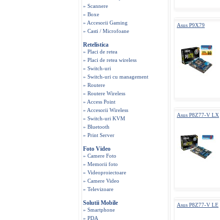
» Scannere
» Boxe
» Accesorii Gaming
Asus P9X79
» Casti / Microfoane
Retelistica
» Placi de retea
» Placi de retea wireless
» Switch-uri
» Switch-uri cu management
» Routere
» Routere Wireless
» Access Point
» Accesorii Wireless
Asus P8Z77-V LX
» Switch-uri KVM
» Bluetooth
» Print Server
Foto Video
» Camere Foto
» Memorii foto
» Videoproiectoare
» Camere Video
» Televizoare
Solutii Mobile
Asus P8Z77-V LE
» Smartphone
» PDA