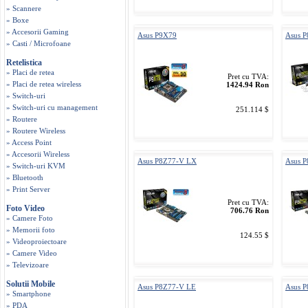
» Scannere
» Boxe
» Accesorii Gaming
Asus P9X79
Asus 
» Casti / Microfoane
Retelistica
» Placi de retea
Pret cu TVA:
» Placi de retea wireless
1424.94 Ron
» Switch-uri
» Switch-uri cu management
251.114 $
» Routere
» Routere Wireless
» Access Point
» Accesorii Wireless
Asus P8Z77-V LX
Asus 
» Switch-uri KVM
» Bluetooth
» Print Server
Pret cu TVA:
Foto Video
706.76 Ron
» Camere Foto
» Memorii foto
124.55 $
» Videoproiectoare
» Camere Video
» Televizoare
Solutii Mobile
Asus P8Z77-V LE
Asus 
» Smartphone
» PDA