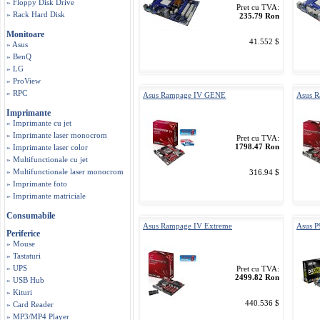
» Floppy Disk Drive
Pret cu TVA:
» Rack Hard Disk
235.79 Ron
Monitoare
41.552 $
» Asus
» BenQ
» LG
» ProView
» RPC
Asus Rampage IV GENE
Asus R
Imprimante
» Imprimante cu jet
» Imprimante laser monocrom
Pret cu TVA:
1798.47 Ron
» Imprimante laser color
» Multifunctionale cu jet
» Multifunctionale laser monocrom
316.94 $
» Imprimante foto
» Imprimante matriciale
Consumabile
Asus Rampage IV Extreme
Asus 
Periferice
» Mouse
» Tastaturi
» UPS
Pret cu TVA:
2499.82 Ron
» USB Hub
» Kituri
440.536 $
» Card Reader
» MP3/MP4 Player