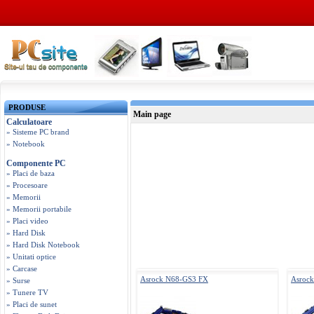
PRODUSE
Main page
Calculatoare
» Sisteme PC brand
» Notebook
Componente PC
» Placi de baza
» Procesoare
» Memorii
» Memorii portabile
» Placi video
» Hard Disk
» Hard Disk Notebook
» Unitati optice
» Carcase
Asrock N68-GS3 FX
Asroc
» Surse
» Tunere TV
» Placi de sunet