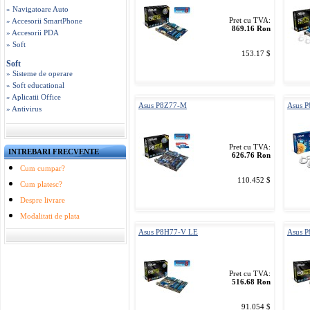
» Navigatoare Auto
Pret cu TVA:
» Accesorii SmartPhone
869.16 Ron
» Accesorii PDA
» Soft
153.17 $
Soft
» Sisteme de operare
» Soft educational
» Aplicatii Office
Asus P8Z77-M
Asus 
» Antivirus
Pret cu TVA:
INTREBARI FRECVENTE
626.76 Ron
Cum cumpar?
110.452 $
Cum platesc?
Despre livrare
Modalitati de plata
Asus P8H77-V LE
Asus 
Pret cu TVA:
516.68 Ron
91.054 $