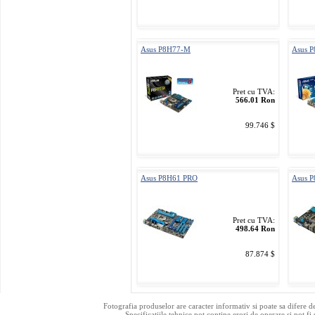
Asus P8H77-M
Asus P
Pret cu TVA:
566.01 Ron
99.746 $
Asus P8H61 PRO
Asus 
Pret cu TVA:
498.64 Ron
87.874 $
Fotografia produselor are caracter informativ si poate sa difere d
Specificatiile tehnice pot contine erori de operare si pot fi